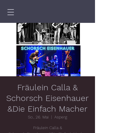
Fräulein Calla &
Schorsch Eisenhauer
&Die Einfach Macher
So., 26. Mai
  |  
Asperg
Fräulein Calla &